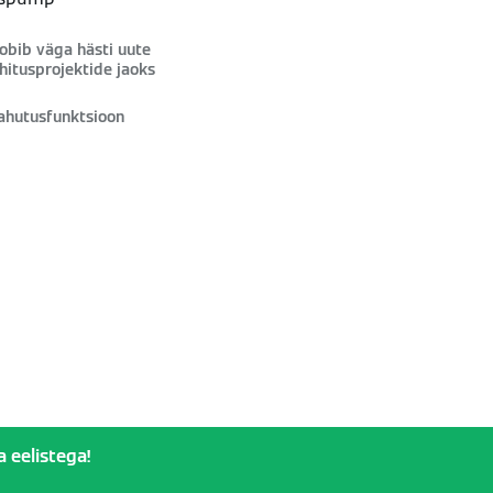
obib väga hästi uute
hitusprojektide jaoks
ahutusfunktsioon
 eelistega!