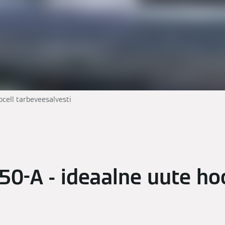
tocell tarbeveesalvesti
250-A - ideaalne uute h