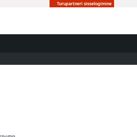
Turupartneri sisselogimine
uspump