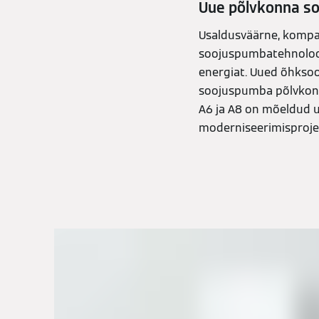
Uue põlvkonna s
Usaldusväärne, kompa
soojuspumbatehnoloog
energiat. Uued õhksoo
soojuspumba põlvkond
A6 ja A8 on mõeldud 
moderniseerimisproje