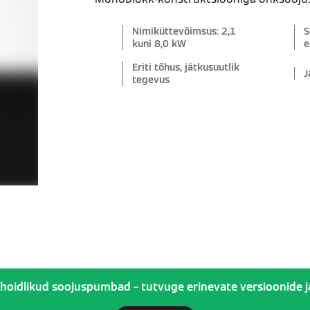
Nimiküttevõimsus: 2,1
S
kuni 8,0 kW
e
Eriti tõhus, jätkusuutlik
J
tegevus
oidlikud soojuspumbad – tutvuge erinevate versioonide ja