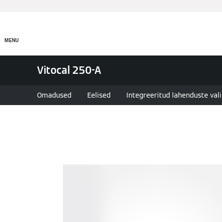
Tooted
Lahendused
MENU
Vitocal 250-A
Omadused
Eelised
Integreeritud lahenduste val