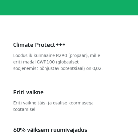
Climate Protect+++
Looduslik külmaaine R290 (propaan), mille
eriti madal GWP100 (globaalset
soojenemist põhjustav potentsiaal) on 0,02.
Eriti vaikne
Eriti vaikne täis- ja osalise koormusega
töötamisel
60% väiksem ruumivajadus