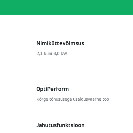
Nimiküttevõimsus
2,1 kuni 8,0 kW
OptiPerform
Kõrge tõhususega usaldusväärne töö
Jahutusfunktsioon