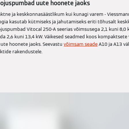
oojuspumbad uute hoonete jaoks
ktne ja keskkonnasäästlikum kui kunagi varem - Viessmann
ia kasutab kütmiseks ja jahutamiseks eriti tõhusalt kes
juspumbad Vitocal 250-A seerias võimsusega 2,1 kuni 8,0
a 2,6 kuni 13,4 kW. Väikesed seadmed koos kompaktsete 
uute hoonete jaoks. Seevastu
võimsam seade
A10 ja A13 vä
ktide rakendustele.