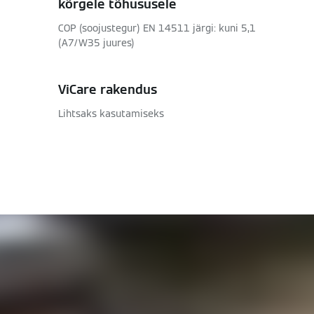
kõrgele tõhususele
COP (soojustegur) EN 14511 järgi: kuni 5,1
(A7/W35 juures)
ViCare rakendus
Lihtsaks kasutamiseks