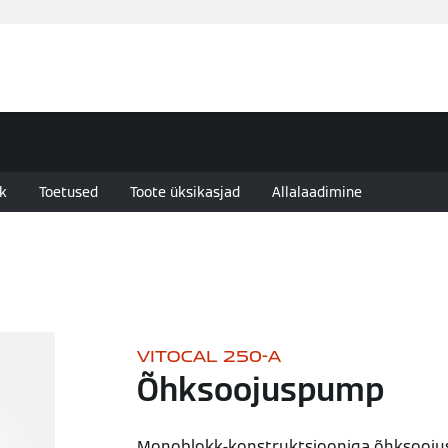
Ettevõte ja kontaktandmed
Teenused
ik
Toetused
Toote üksikasjad
Allalaadimine
VITOCAL 250-A
Õhksoojuspump
Monoblokk-konstruktsiooniga õhksooj