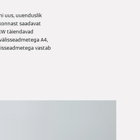
i uus, uuenduslik
kkonnast saadavat
 kW täiendavad
välisseadmetega A4,
lisseadmetega vastab