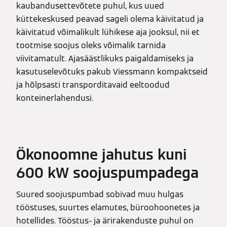
kaubandusettevõtete puhul, kus uued
küttekeskused peavad sageli olema käivitatud ja
käivitatud võimalikult lühikese aja jooksul, nii et
tootmise soojus oleks võimalik tarnida
viivitamatult. Ajasäästlikuks paigaldamiseks ja
kasutuselevõtuks pakub Viessmann kompaktseid
ja hõlpsasti transporditavaid eeltoodud
konteinerlahendusi.
Ökonoomne jahutus kuni
600 kW soojuspumpadega
Suured soojuspumbad sobivad muu hulgas
tööstuses, suurtes elamutes, büroohoonetes ja
hotellides. Tööstus- ja ärirakenduste puhul on