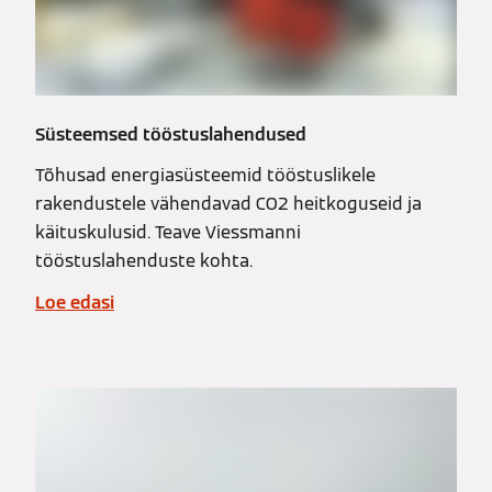
Süsteemsed tööstuslahendused
Tõhusad energiasüsteemid tööstuslikele
rakendustele vähendavad CO2 heitkoguseid ja
käituskulusid. Teave Viessmanni
tööstuslahenduste kohta.
Loe edasi