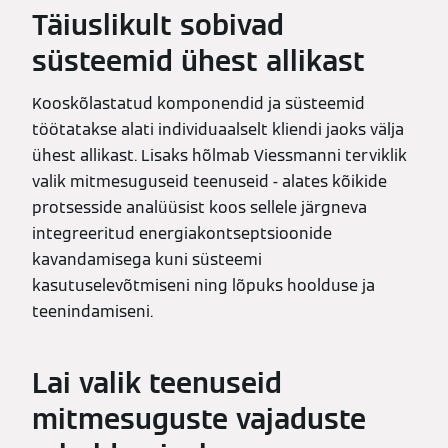
Täiuslikult sobivad
süsteemid ühest allikast
Kooskõlastatud komponendid ja süsteemid
töötatakse alati individuaalselt kliendi jaoks välja
ühest allikast. Lisaks hõlmab Viessmanni terviklik
valik mitmesuguseid teenuseid - alates kõikide
protsesside analüüsist koos sellele järgneva
integreeritud energiakontseptsioonide
kavandamisega kuni süsteemi
kasutuselevõtmiseni ning lõpuks hoolduse ja
teenindamiseni.
Lai valik teenuseid
mitmesuguste vajaduste