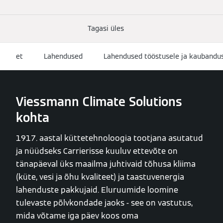
Tagasi üles
et
Lahendused
Lahendused tööstusele ja kaubandu
Viessmann Climate Solutions
kohta
1917. aastal küttetehnoloogia tootjana asutatud
ja nüüdseks Carrierisse kuuluv ettevõte on
tänapäeval üks maailma juhtivaid tõhusa kliima
(küte, vesi ja õhu kvaliteet) ja taastuvenergia
lahenduste pakkujaid. Eluruumide loomine
tulevaste põlvkondade jaoks - see on vastutus,
mida võtame iga päev koos oma