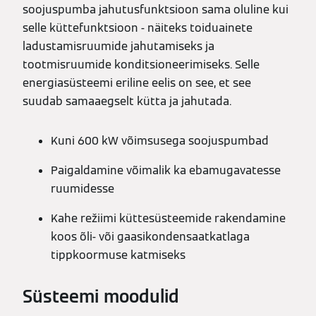
soojuspumba jahutusfunktsioon sama oluline kui
selle küttefunktsioon - näiteks toiduainete
ladustamisruumide jahutamiseks ja
tootmisruumide konditsioneerimiseks. Selle
energiasüsteemi eriline eelis on see, et see
suudab samaaegselt kütta ja jahutada.
Kuni 600 kW võimsusega soojuspumbad
Paigaldamine võimalik ka ebamugavatesse
ruumidesse
Kahe režiimi küttesüsteemide rakendamine
koos õli- või gaasikondensaatkatlaga
tippkoormuse katmiseks
Süsteemi moodulid