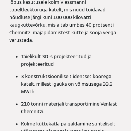
lõpus kasutusele kolm Viessmanni
topeltleektoruga katelt, mis nüüd toidavad
nõudluse järgi kuni 100 000 kilovatti
kaugküttevõrku, mis aitab umbes 40 protsenti
Chemnitzi majapidamistest kütte ja sooja veega
varustada.
Täielikult 3D-s projekteeritud ja
projekteeritud
3 konstruktsiooniliselt identset koorega
katelt, millest igaüks on võimsusega 33,3
MWth.
210 tonni materjali transportimine Venlast
Chemnitzi.
Kolme küttekatla paigaldamine suhteliselt