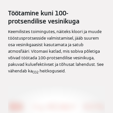
Töötamine kuni 100-
protsendilise vesinikuga
Keemilistes toimingutes, näiteks kloori ja muude
tööstusprotsesside valmistamisel, jääb suurem
osa vesinikgaasist kasutamata ja satub
atmosfääri. Vitomaxi katlad, mis sobiva põletiga
võivad töötada 100-protsendilise vesinikuga,
pakuvad kuluefektiivset ja tõhusat lahendust. See
vähendab ka
heitkoguseid.
CO2