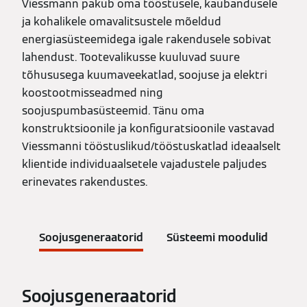
Viessmann pakub oma tööstusele, kaubandusele
ja kohalikele omavalitsustele mõeldud
energiasüsteemidega igale rakendusele sobivat
lahendust. Tootevalikusse kuuluvad suure
tõhususega kuumaveekatlad, soojuse ja elektri
koostootmisseadmed ning
soojuspumbasüsteemid. Tänu oma
konstruktsioonile ja konfiguratsioonile vastavad
Viessmanni tööstuslikud/tööstuskatlad ideaalselt
klientide individuaalsetele vajadustele paljudes
erinevates rakendustes.
Soojusgeneraatorid
Süsteemi moodulid
Soojusgeneraatorid