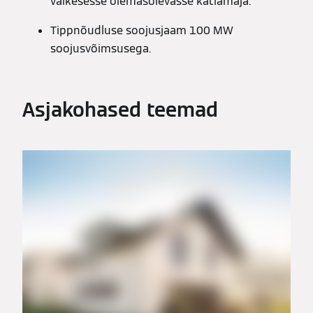
väikesesse olemasolevasse katlamaja.
Tippnõudluse soojusjaam 100 MW
soojusvõimsusega.
Asjakohased teemad