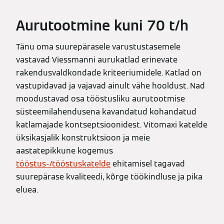
Aurutootmine kuni 70 t/h
Tänu oma suurepärasele varustustasemele
vastavad Viessmanni aurukatlad erinevate
rakendusvaldkondade kriteeriumidele. Katlad on
vastupidavad ja vajavad ainult vähe hooldust. Nad
moodustavad osa tööstusliku aurutootmise
süsteemilahendusena kavandatud kohandatud
katlamajade kontseptsioonidest. Vitomaxi katelde
üksikasjalik konstruktsioon ja meie
aastatepikkune kogemus
tööstus-/tööstuskatelde
ehitamisel tagavad
suurepärase kvaliteedi, kõrge töökindluse ja pika
eluea.