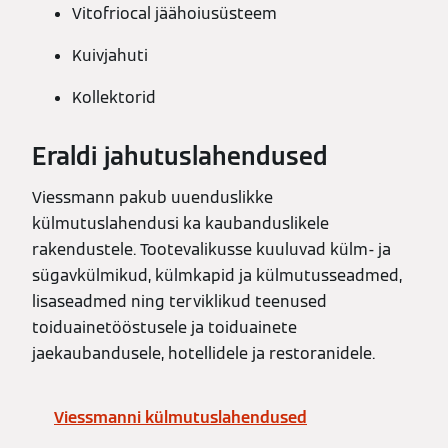
Vitofriocal jäähoiusüsteem
Kuivjahuti
Kollektorid
Eraldi jahutuslahendused
Viessmann pakub uuenduslikke
külmutuslahendusi ka kaubanduslikele
rakendustele. Tootevalikusse kuuluvad külm- ja
sügavkülmikud, külmkapid ja külmutusseadmed,
lisaseadmed ning terviklikud teenused
toiduainetööstusele ja toiduainete
jaekaubandusele, hotellidele ja restoranidele.
Viessmanni külmutuslahendused