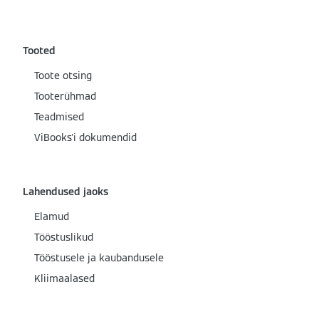
Tooted
Toote otsing
Tooterühmad
Teadmised
ViBooks'i dokumendid
Lahendused jaoks
Elamud
Tööstuslikud
Tööstusele ja kaubandusele
Kliimaalased