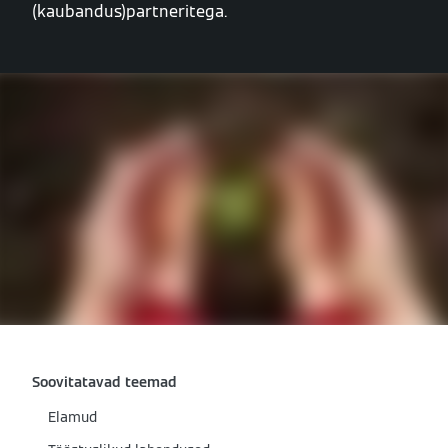
(kaubandus)partneritega.
Soovitatavad teemad
Elamud