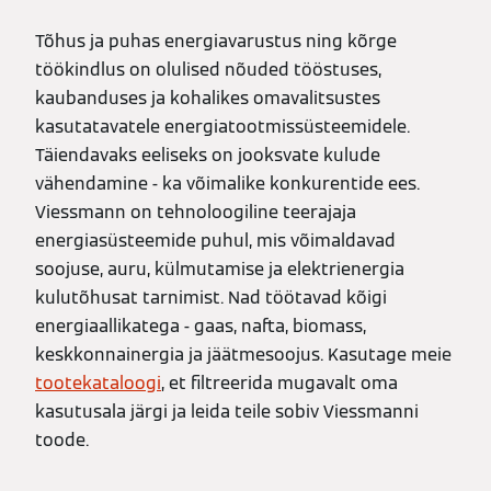
Tõhus ja puhas energiavarustus ning kõrge
töökindlus on olulised nõuded tööstuses,
kaubanduses ja kohalikes omavalitsustes
kasutatavatele energiatootmissüsteemidele.
Täiendavaks eeliseks on jooksvate kulude
vähendamine - ka võimalike konkurentide ees.
Viessmann on tehnoloogiline teerajaja
energiasüsteemide puhul, mis võimaldavad
soojuse, auru, külmutamise ja elektrienergia
kulutõhusat tarnimist. Nad töötavad kõigi
energiaallikatega - gaas, nafta, biomass,
keskkonnainergia ja jäätmesoojus. Kasutage meie
tootekataloogi
, et filtreerida mugavalt oma
kasutusala järgi ja leida teile sobiv Viessmanni
toode.