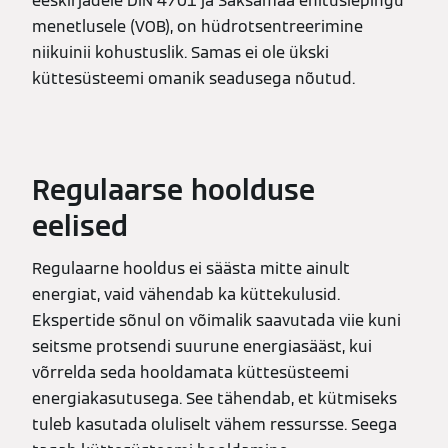
eeskirjadele DIN 4701 ja Saksamaa ehituslepingu
menetlusele (VOB), on hüdrotsentreerimine
niikuinii kohustuslik. Samas ei ole ükski
küttesüsteemi omanik seadusega nõutud.
Regulaarse hoolduse
eelised
Regulaarne hooldus ei säästa mitte ainult
energiat, vaid vähendab ka küttekulusid.
Ekspertide sõnul on võimalik saavutada viie kuni
seitsme protsendi suurune energiasääst, kui
võrrelda seda hooldamata küttesüsteemi
energiakasutusega. See tähendab, et kütmiseks
tuleb kasutada oluliselt vähem ressursse. Seega