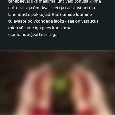
tänapäeval üks maailma juhtivaid tõhusa kliima
(küte, vesi ja õhu kvaliteet) ja taastuvenergia
lahenduste pakkujaid. Eluruumide loomine
tulevaste põlvkondade jaoks - see on vastutus,
mida võtame iga päev koos oma
(kaubandus)partneritega.