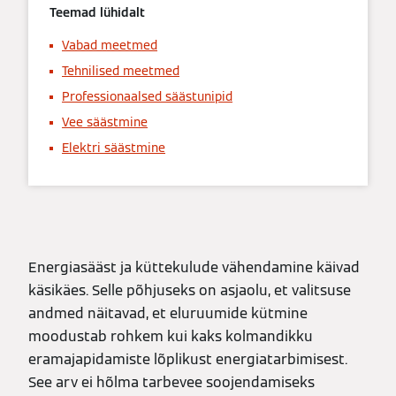
Teemad lühidalt
Vabad meetmed
Tehnilised meetmed
Professionaalsed säästunipid
Vee säästmine
Elektri säästmine
Energiasääst ja küttekulude vähendamine käivad
käsikäes. Selle põhjuseks on asjaolu, et valitsuse
andmed näitavad, et eluruumide kütmine
moodustab rohkem kui kaks kolmandikku
eramajapidamiste lõplikust energiatarbimisest.
See arv ei hõlma tarbevee soojendamiseks