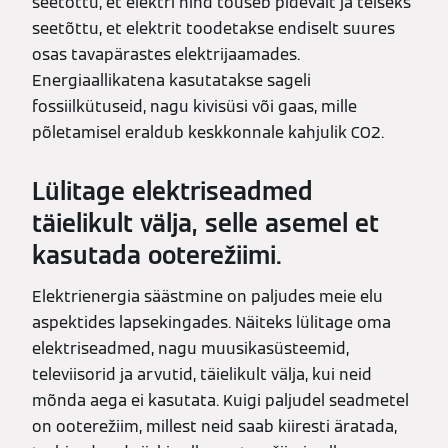
seetõttu, et elektri hind tõuseb pidevalt ja teiseks
seetõttu, et elektrit toodetakse endiselt suures
osas tavapärastes elektrijaamades.
Energiaallikatena kasutatakse sageli
fossiilkütuseid, nagu kivisüsi või gaas, mille
põletamisel eraldub keskkonnale kahjulik CO2.
Lülitage elektriseadmed
täielikult välja, selle asemel et
kasutada ooterežiimi.
Elektrienergia säästmine on paljudes meie elu
aspektides lapsekingades. Näiteks lülitage oma
elektriseadmed, nagu muusikasüsteemid,
televiisorid ja arvutid, täielikult välja, kui neid
mõnda aega ei kasutata. Kuigi paljudel seadmetel
on ooterežiim, millest neid saab kiiresti äratada,