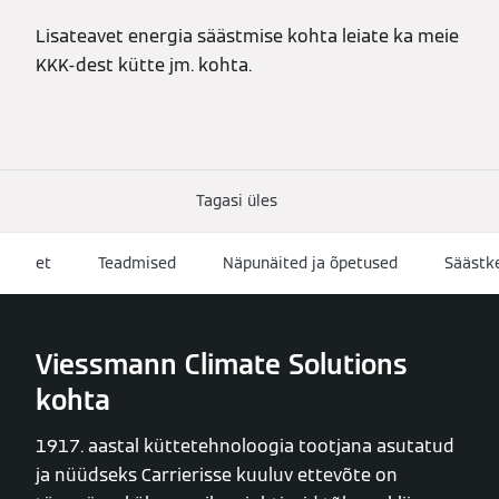
Lisateavet energia säästmise kohta leiate ka meie
KKK-dest kütte jm. kohta.
Tagasi üles
et
Teadmised
Näpunäited ja õpetused
Säästk
Viessmann Climate Solutions
kohta
1917. aastal küttetehnoloogia tootjana asutatud
ja nüüdseks Carrierisse kuuluv ettevõte on