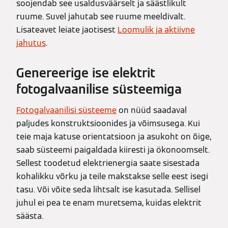
soojendab see usaldusväärselt ja säästlikult
ruume. Suvel jahutab see ruume meeldivalt.
Lisateavet leiate jaotisest
Loomulik ja aktiivne
jahutus
.
Genereerige ise elektrit
fotogalvaanilise süsteemiga
Fotogalvaanilisi süsteeme
on nüüd saadaval
paljudes konstruktsioonides ja võimsusega. Kui
teie maja katuse orientatsioon ja asukoht on õige,
saab süsteemi paigaldada kiiresti ja ökonoomselt.
Sellest toodetud elektrienergia saate sisestada
kohalikku võrku ja teile makstakse selle eest isegi
tasu. Või võite seda lihtsalt ise kasutada. Sellisel
juhul ei pea te enam muretsema, kuidas elektrit
säästa.