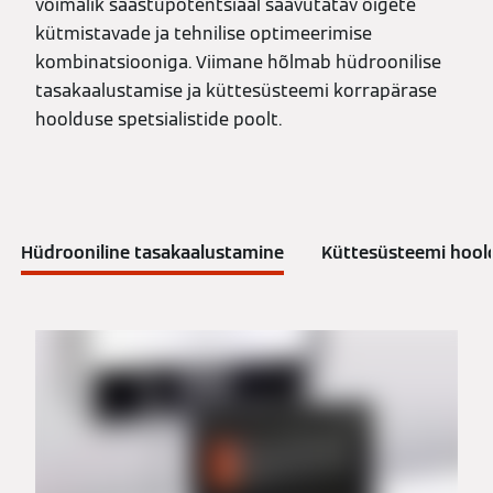
võimalik säästupotentsiaal saavutatav õigete
kütmistavade ja tehnilise optimeerimise
kombinatsiooniga. Viimane hõlmab hüdroonilise
tasakaalustamise ja küttesüsteemi korrapärase
hoolduse spetsialistide poolt.
Hüdrooniline tasakaalustamine
Küttesüsteemi hool