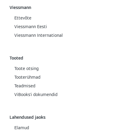
Viessmann
Ettevõte
Viessmann Eesti
Viessmann International
Tooted
Toote otsing
Tooterühmad
Teadmised
ViBooks'i dokumendid
Lahendused jaoks
Elamud