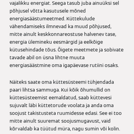
vajalikku energiat. Seega tasub juba ainuüksi sel
põhjusel võtta kasutusele mõned
energiasäästumeetmed. Küttekulude
vähendamiseks ilmnevad ka muud põhjused,
mitte ainult keskkonnareostuse halvenev tase,
energia ülemineku eesmärgid ja eelkõige
kütusehindade tõus. Õigete meetmete ja sobivate
tavade abil on üsna lihtne muuta
energiasäästmine oma igapäevase rutiini osaks.
Näiteks saate oma küttesüsteemi tühjendada
paari lihtsa sammuga. Kui kõik õhumullid on
küttesüsteemist eemaldatud, saab küttevesi
sujuvalt läbi küttetorude voolata ja anda oma
soojust takistusteta ruumidesse edasi. See ei too
mitte ainult suuremat soojusmugavust, vaid
kõrvaldab ka tüütud müra, nagu sumin või kolin.