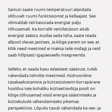
Samuti saate ruumi temperatuuri alandada
sõltuvalt ruumi funktsioonist ja kellaajast. See
võimaldab teil kasutada energiat palju
tõhusamalt. Ka korralik ventilatsioon aitab
energiat säästa. Kuidas seda teha, saate teada
allpool olevas jaotises. Ja kõige parem on see, et
kõik need meetmed ei maksa teile midagi ja neid
saab hõlpsasti igapäevaellu integreerida.
Selleks, et saada kasu edasisest säästust, tuleb
rakendada tehnilisi meetmeid. Hüdrooniline
tasakaalustamine ja küttesüsteemi korrapärane
hooldus teie kohaliku kütteettevõtja poolt on
kõige tõhusamad viisid energia säästmiseks ja
küttekulude vähendamiseks pikemas
perspektiivis. Lõpuks tasub vähendada ka vee- ja