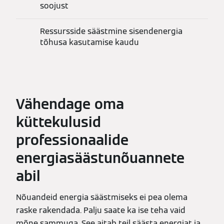
soojust
Ressursside säästmine sisendenergia
tõhusa kasutamise kaudu
Vähendage oma
küttekulusid
professionaalide
energiasäästunõuannete
abil
Nõuandeid energia säästmiseks ei pea olema
raske rakendada. Palju saate ka ise teha vaid
mõne sammuga. See aitab teil säästa energiat ja