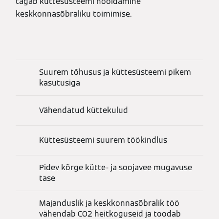
tagab küttesüsteemi hooldamine
keskkonnasõbraliku toimimise.
Suurem tõhusus ja küttesüsteemi pikem
kasutusiga
Vähendatud küttekulud
Küttesüsteemi suurem töökindlus
Pidev kõrge kütte- ja soojavee mugavuse
tase
Majanduslik ja keskkonnasõbralik töö
vähendab CO2 heitkoguseid ja toodab