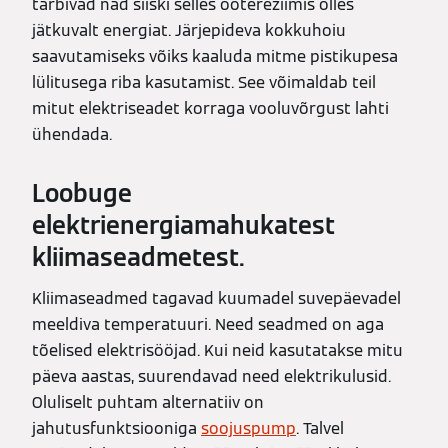
tarbivad nad siiski selles ooterežiimis olles
jätkuvalt energiat. Järjepideva kokkuhoiu
saavutamiseks võiks kaaluda mitme pistikupesa
lülitusega riba kasutamist. See võimaldab teil
mitut elektriseadet korraga vooluvõrgust lahti
ühendada.
Loobuge
elektrienergiamahukatest
kliimaseadmetest.
Kliimaseadmed tagavad kuumadel suvepäevadel
meeldiva temperatuuri. Need seadmed on aga
tõelised elektrisööjad. Kui neid kasutatakse mitu
päeva aastas, suurendavad need elektrikulusid.
Oluliselt puhtam alternatiiv on
jahutusfunktsiooniga
soojuspump
. Talvel