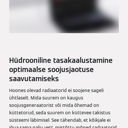
Hüdrooniline tasakaalustamine
optimaalse soojusjaotuse
saavutamiseks
Hoones olevad radiaatorid ei soojene sageli
ühtlaselt. Mida suurem on kaugus
soojusgeneraatorist või mida õhemad on
küttetorud, seda suurem on küttevee takistus
süsteemi läbimisel. See tähendab, et kõikjale ei
jõua sama palju vett, mistõttu mõned radiaatorid