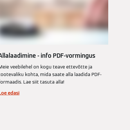
Allalaadimine - info PDF-vormingus
Meie veebilehel on kogu teave ettevõtte ja
tootevaliku kohta, mida saate alla laadida PDF-
formaadis. Lae siit tasuta alla!
Loe edasi