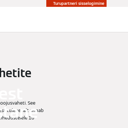
Turupartneri sisselogimine
hetite
est
oojusvaheti. See
stane
est tulenevalt annab
ihedustelele 10