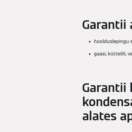
Garantii
hoolduslepingu s
gaasi, kütteõli, 
Garantii
kondensa
alates ap