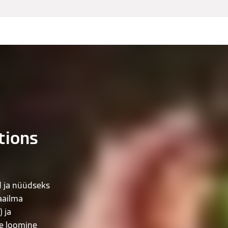
tions
d ja nüüdseks
aailma
) ja
de loomine