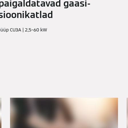
paigaldatavad gaasi-
ioonikatlad
tüüp CU3A | 2,5–60 kW