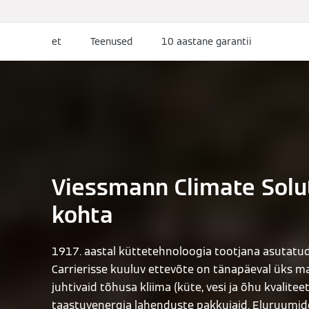
et
Teenused
10 aastane garantii
Viessmann Climate Solu
kohta
1917. aastal küttetehnoloogia tootjana asutatu
Carrierisse kuuluv ettevõte on tänapäeval üks m
juhtivaid tõhusa kliima (küte, vesi ja õhu kvaliteet
taastuvenergia lahenduste pakkujaid. Eluruumi