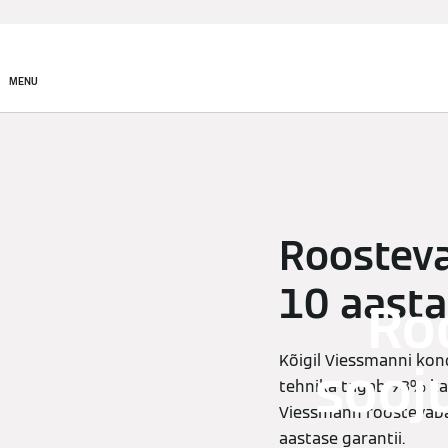
Tooted
Lahendused
MENU
Roosteva
10 aasta
Ro
Kõigil Viessmanni kon
sooj
tehnika tagab 98% kas
Viessmann roostevabas
aastase garantii.