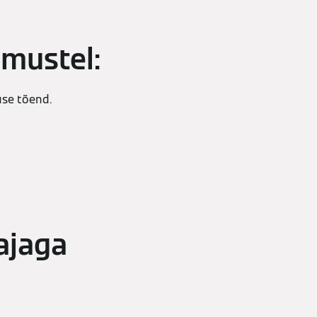
imustel:
use tõend.
ajaga