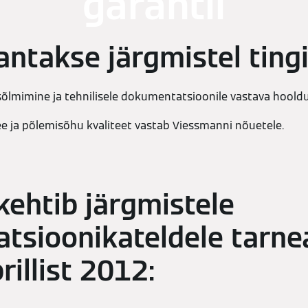
garantii
 antakse järgmistel ting
õlmimine ja tehnilisele dokumentatsioonile vastava hoold
vee ja põlemisõhu kvaliteet vastab Viessmanni nõuetele.
 kehtib järgmistele
tsioonikateldele tarne
rillist 2012: