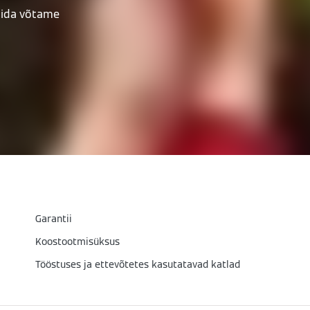
mida võtame
Garantii
Koostootmisüksus
Tööstuses ja ettevõtetes kasutatavad katlad