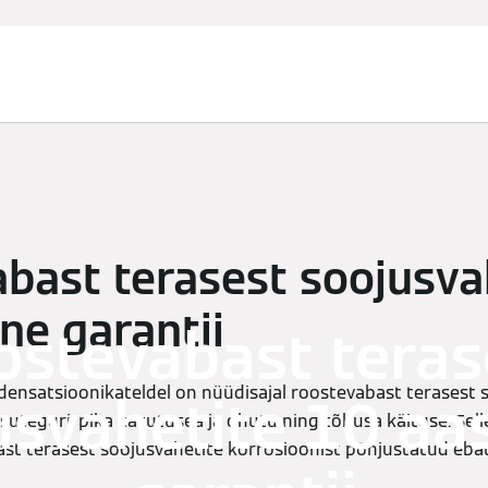
Ettevõte ja kontaktandmed
Teenused
bast terasest soojusva
ne garantii
ostevabast teras
densatsioonikateldel on nüüdisajal roostevabast terasest s
usvahetite 10 aa
uteguri, pika kasutusea ja ohutu ning tõhusa käituse. Sell
t terasest soojusvahetite korrosioonist põhjustatud ebat