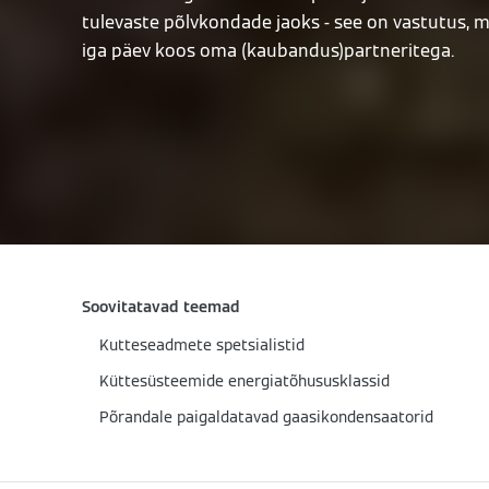
tulevaste põlvkondade jaoks - see on vastutus, 
iga päev koos oma (kaubandus)partneritega.
Soovitatavad teemad
Kutteseadmete spetsialistid
Küttesüsteemide energiatõhususklassid
Põrandale paigaldatavad gaasikondensaatorid