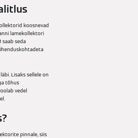
litlus
ollektorid koosnevad
anni lamekollektori
M saab seda
. Ühenduskohtadeta
äbi. Lisaks sellele on
äga tõhus
voolab vedel
el.
s?
torite pinnale, siis