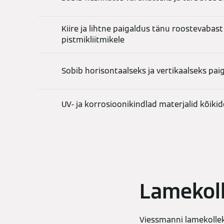
Kiire ja lihtne paigaldus tänu roostevabast 
pistmikliitmikele
Sobib horisontaalseks ja vertikaalseks pa
UV- ja korrosioonikindlad materjalid kõik
Lamekoll
Viessmanni lamekollek