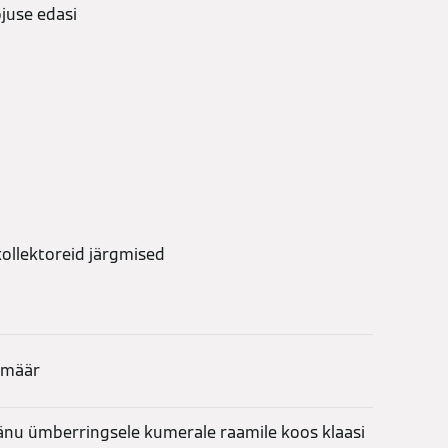
juse edasi
ollektoreid järgmised
smäär
änu ümberringsele kumerale raamile koos klaasi