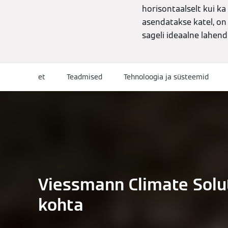
horisontaalselt kui ka
asendatakse katel, on
sageli ideaalne lahend
et
Teadmised
Tehnoloogia ja süsteemid
Viessmann Climate Solu
kohta