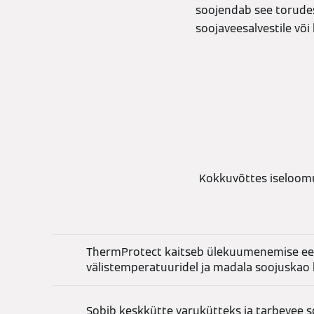
soojendab see torudes
soojaveesalvestile või 
Kokkuvõttes iseloomu
ThermProtect kaitseb ülekuumenemise ee
välistemperatuuridel ja madala soojuskao 
Sobib keskkütte varukütteks ja tarbevee 