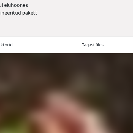
Kui eluhoones
bineeritud pakett
ktorid
Tagasi üles