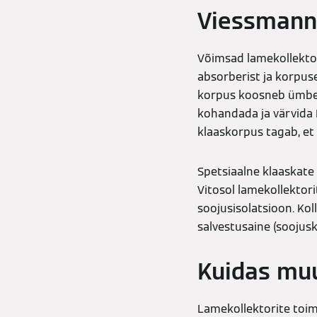
Viessmanni 
Võimsad lamekollektor
absorberist ja korpuse
korpus koosneb ümber
kohandada ja värvida
klaaskorpus tagab, et 
Spetsiaalne klaaskate 
Vitosol lamekollektori
soojusisolatsioon. Kol
salvestusaine (soojus
Kuidas muu
Lamekollektorite toimi