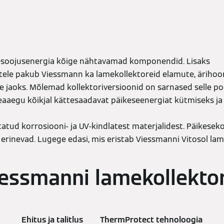
sesoojusenergia kõige nähtavamad komponendid. Lisaks
ele pakub Viessmann ka lamekollektoreid elamute, ärihoon
 jaoks. Mõlemad kollektoriversioonid on sarnased selle poo
eaaegu kõikjal kättesaadavat päikeseenergiat kütmiseks ja
atud korrosiooni- ja UV-kindlatest materjalidest. Päikesekol
erinevad. Lugege edasi, mis eristab Viessmanni Vitosol lam
essmanni lamekollekto
Ehitus ja talitlus
ThermProtect tehnoloogia