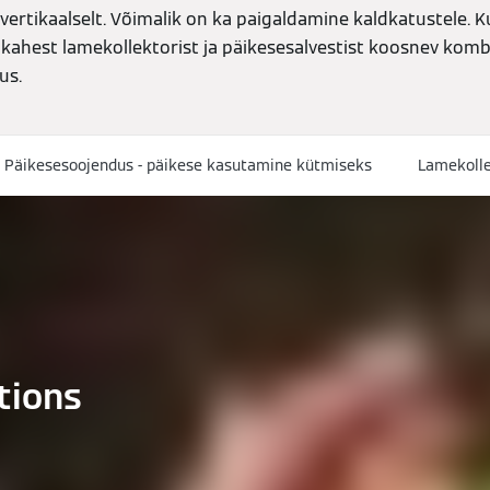
 vertikaalselt. Võimalik on ka paigaldamine kaldkatustele. 
 kahest lamekollektorist ja päikesesalvestist koosnev kom
us.
Päikesesoojendus - päikese kasutamine kütmiseks
Lamekolle
tions