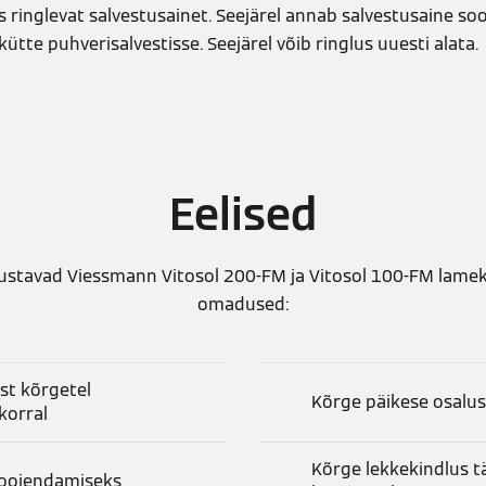
 ringlevat salvestusainet. Seejärel annab salvestusaine soo
kütte puhverisalvestisse. Seejärel võib ringlus uuesti alata.
Eelised
stavad Viessmann Vitosol 200-FM ja Vitosol 100-FM lamek
omadused:
st kõrgetel
Kõrge päikese osalu
korral
Kõrge lekkekindlus t
soojendamiseks