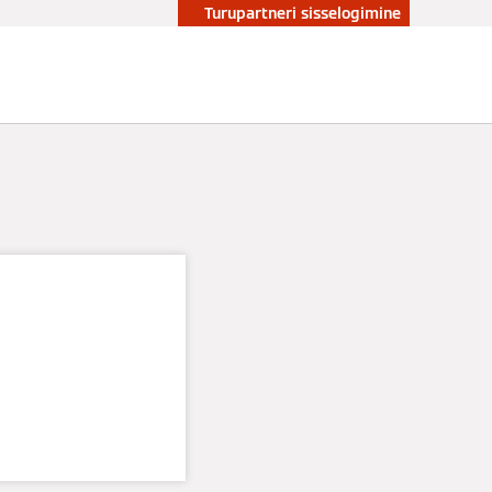
Turupartneri sisselogimine
tus,
d