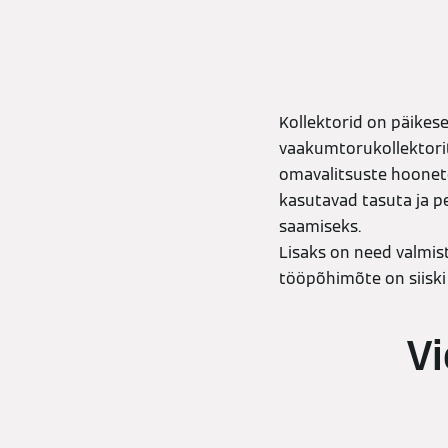
Kollektorid on päike
vaakumtorukollektorit
omavalitsuste hoonete
kasutavad tasuta ja p
saamiseks.
Lisaks on need valmist
tööpõhimõte on siiski 
Vi