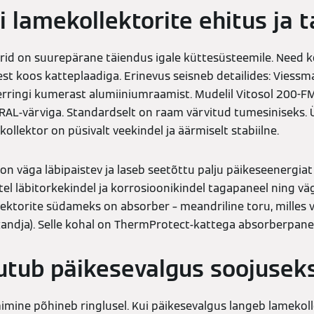
lamekollektorite ehitus ja ta
id on suurepärane täiendus igale küttesüsteemile. Need k
st koos katteplaadiga. Erinevus seisneb detailides: Viessm
ringi kumerast alumiiniumraamist. Mudelil Vitosol 200-F
 RAL-värviga. Standardselt on raam värvitud tumesiniseks
kollektor on püsivalt veekindel ja äärmiselt stabiilne.
on väga läbipaistev ja laseb seetõttu palju päikeseenergiat l
tel läbitorkekindel ja korrosioonikindel tagapaneel ning v
lektorite südameks on absorber – meandriline toru, milles 
kandja). Selle kohal on ThermProtect-kattega absorberpane
tub päikesevalgus soojusek
mine põhineb ringlusel. Kui päikesevalgus langeb lamekollek