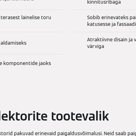
kinnitusribaga
terasest lainelise toru
Sobib erinevateks pa
katusesse ja fassaadi
Atraktiivne disain j
igaldamiseks
värviga
ide komponentide jaoks
ektorite tootevalik
torid pakuvad erinevaid paigaldusvõimalusi. Neid saab paig