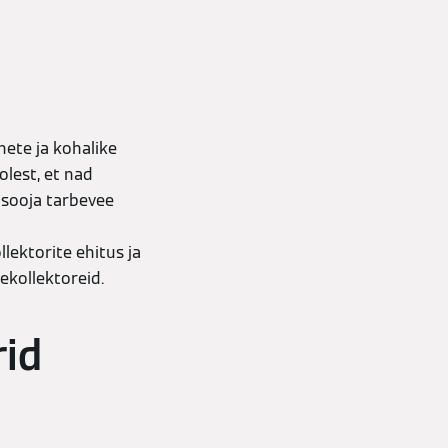
ete ja kohalike
lest, et nad
 sooja tarbevee
lektorite ehitus ja
ekollektoreid.
rid