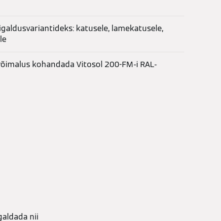
igaldusvariantideks: katusele, lamekatusele,
le
a võimalus kohandada Vitosol 200-FM-i RAL-
aldada nii