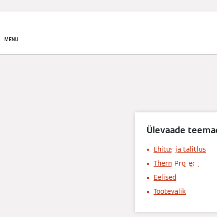
Tooted
Lahendused
MENU
Ülevaade teema
Lam
Ehitus ja talitlus
ThermProtect
Eelised
Tootevalik