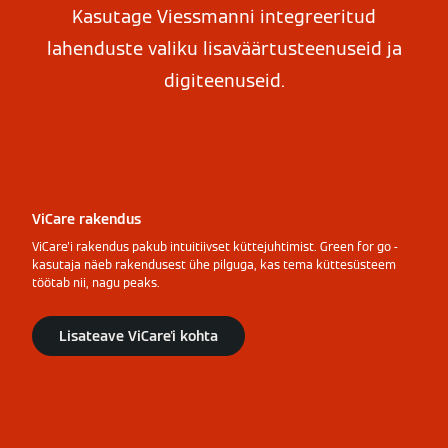
Kasutage Viessmanni integreeritud
lahenduste valiku lisaväärtusteenuseid ja
digiteenuseid.
ViCare rakendus
ViCare'i rakendus pakub intuitiivset küttejuhtimist. Green for go -
kasutaja näeb rakendusest ühe pilguga, kas tema küttesüsteem
töötab nii, nagu peaks.
Lisateave ViCare'i kohta