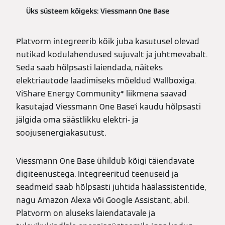
Üks süsteem kõigeks: Viessmann One Base
Platvorm integreerib kõik juba kasutusel olevad
nutikad kodulahendused sujuvalt ja juhtmevabalt.
Seda saab hõlpsasti laiendada, näiteks
elektriautode laadimiseks mõeldud Wallboxiga.
ViShare Energy Community* liikmena saavad
kasutajad Viessmann One Base'i kaudu hõlpsasti
jälgida oma säästlikku elektri- ja
soojusenergiakasutust.
Viessmann One Base ühildub kõigi täiendavate
digiteenustega. Integreeritud teenuseid ja
seadmeid saab hõlpsasti juhtida häälassistentide,
nagu Amazon Alexa või Google Assistant, abil.
Platvorm on aluseks laiendatavale ja