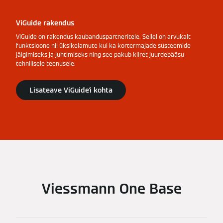
ViGuide rakendus
ViGuide on rakendus kaubanduspartneritele. Sellel on arvukalt
funktsioone nii üksikelamute kui ka kortermajade süsteemide
jälgimiseks ja juhtimiseks ning see pakub kiiret juurdepääsu
tehnilisele teenusele.
Lisateave ViGuide'i kohta
Viessmann One Base