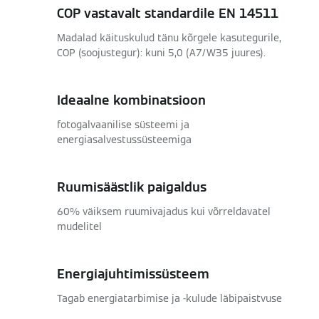
COP vastavalt standardile EN 14511
Madalad käituskulud tänu kõrgele kasutegurile,
COP (soojustegur): kuni 5,0 (A7/W35 juures).
Ideaalne kombinatsioon
fotogalvaanilise süsteemi ja
energiasalvestussüsteemiga
Ruumisäästlik paigaldus
60% väiksem ruumivajadus kui võrreldavatel
mudelitel
Energiajuhtimissüsteem
Tagab energiatarbimise ja -kulude läbipaistvuse