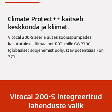
Climate Protect++ kaitseb
keskkonda ja kliimat.
Vitocal 200-S seeria uutes soojuspumpades
kasutatakse külmaainet R32, mille GWP100
(globaalset soojenemist põhjustav potentsiaal) on
771.
Vitocal 200-S integreeritud
lahenduste valik