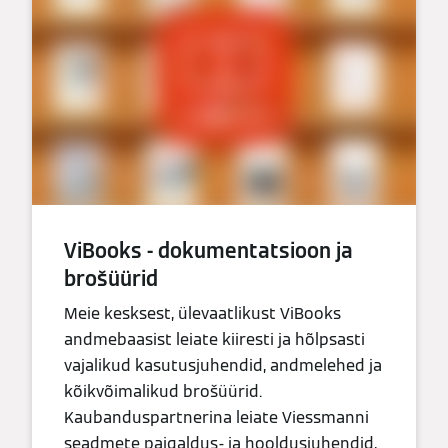
ViBooks - dokumentatsioon ja
brošüürid
Meie kesksest, ülevaatlikust ViBooks
andmebaasist leiate kiiresti ja hõlpsasti
vajalikud kasutusjuhendid, andmelehed ja
kõikvõimalikud brošüürid.
Kaubanduspartnerina leiate Viessmanni
seadmete paigaldus- ja hooldusjuhendid,