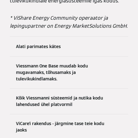
tulevikukindlale energiasüsteemile igas kodus.
* ViShare Energy Community operaator ja
lepingupartner on Energy MarketSolutions GmbH.
Alati parimates kätes
Viessmann One Base muudab kodu
mugavamaks, tõhusamaks ja
tulevikukindlamaks.
Kõik Viessmanni süsteemid ja nutika kodu
lahendused ühel platvormil
ViCare'i rakendus - järgmine tase teie kodu
jaoks