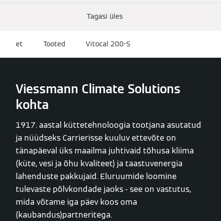
Tagasi üles
et
Tooted
Vitocal 200-S
Viessmann Climate Solutions
kohta
1917. aastal küttetehnoloogia tootjana asutatud
ja nüüdseks Carrierisse kuuluv ettevõte on
tänapäeval üks maailma juhtivaid tõhusa kliima
(küte, vesi ja õhu kvaliteet) ja taastuvenergia
lahenduste pakkujaid. Eluruumide loomine
tulevaste põlvkondade jaoks - see on vastutus,
mida võtame iga päev koos oma
(kaubandus)partneritega.