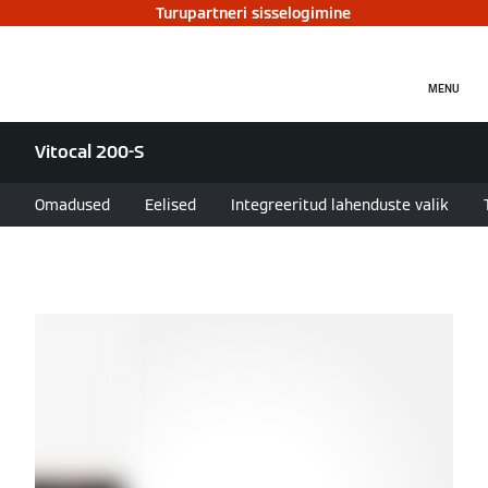
Turupartneri sisselogimine
MENU
Vitocal 200-S
Omadused
Eelised
Integreeritud lahenduste valik