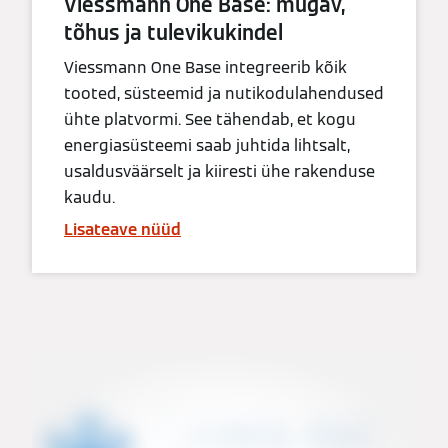
Viessmann One Base: mugav,
tõhus ja tulevikukindel
Viessmann One Base integreerib kõik
tooted, süsteemid ja nutikodulahendused
ühte platvormi. See tähendab, et kogu
energiasüsteemi saab juhtida lihtsalt,
usaldusväärselt ja kiiresti ühe rakenduse
kaudu.
Lisateave nüüd