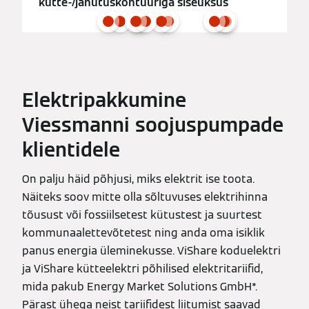
kütte-/jahutuskontuuriga siseüksus
Elektripakkumine
Viessmanni soojuspumpade
klientidele
On palju häid põhjusi, miks elektrit ise toota.
Näiteks soov mitte olla sõltuvuses elektrihinna
tõusust või fossiilsetest kütustest ja suurtest
kommunaalettevõtetest ning anda oma isiklik
panus energia üleminekusse. ViShare koduelektri
ja ViShare kütteelektri põhilised elektritariifid,
mida pakub Energy Market Solutions GmbH*.
Pärast ühega neist tariifidest liitumist saavad