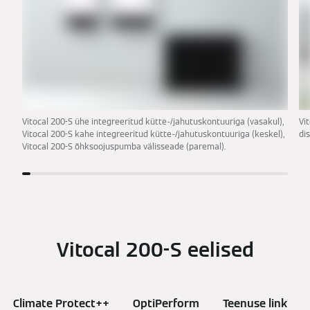
Vitocal 200-S ühe integreeritud kütte-/jahutuskontuuriga (vasakul),
Vi
Vitocal 200-S kahe integreeritud kütte-/jahutuskontuuriga (keskel),
di
Vitocal 200-S õhksoojuspumba välisseade (paremal).
Vitocal 200-S eelised
Climate Protect++
OptiPerform
Teenuse link