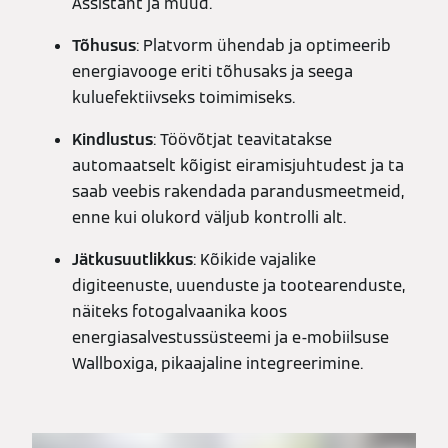
Assistant ja muud.
Tõhusus
: Platvorm ühendab ja optimeerib
energiavooge eriti tõhusaks ja seega
kuluefektiivseks toimimiseks.
Kindlustus
: Töövõtjat teavitatakse
automaatselt kõigist eiramisjuhtudest ja ta
saab veebis rakendada parandusmeetmeid,
enne kui olukord väljub kontrolli alt.
Jätkusuutlikkus
: Kõikide vajalike
digiteenuste, uuenduste ja tootearenduste,
näiteks fotogalvaanika koos
energiasalvestussüsteemi ja e-mobiilsuse
Wallboxiga, pikaajaline integreerimine.