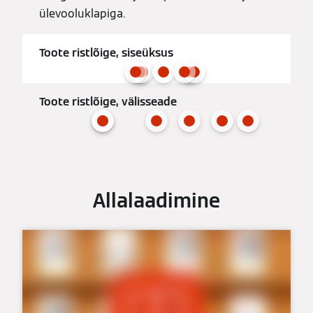
ülevooluklapiga.
Toote ristlõige, siseüksus
Toote ristlõige, välisseade
Allalaadimine