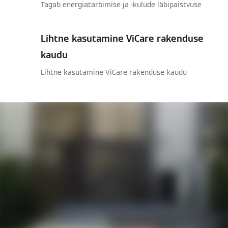
Tagab energiatarbimise ja -kulude läbipaistvuse
Lihtne kasutamine ViCare rakenduse
kaudu
Lihtne kasutamine ViCare rakenduse kaudu