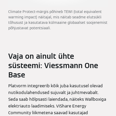
Climate Protect-märgis põhineb TEWI (total equivalent
warming impact) näitajal, mis näitab seadme elutsükli
tõhusust ja kasutatava külmaaine globaalset soojenemist
põhjustavat potentsiaali.
Vaja on ainult ühte
süsteemi: Viessmann One
Base
Platvorm integreerib kõik juba kasutusel olevad
nutikodulahendused sujuvalt ja juhtmevabalt.
Seda saab hõlpsasti laiendada, näiteks Wallboxiga
elektriauto laadimiseks. ViShare Energy
Community liikmetena saavad kasutajad