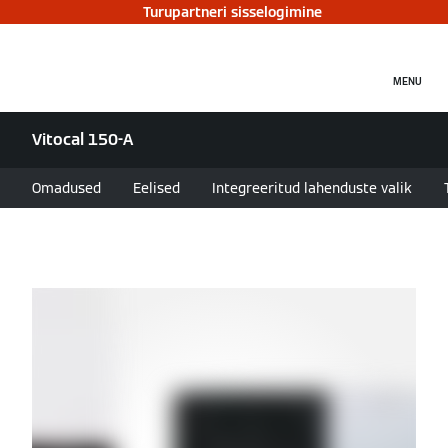
Turupartneri sisselogimine
MENU
Vitocal 150-A
Omadused
Eelised
Integreeritud lahenduste valik