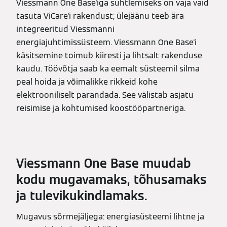
Viessmann One Base'iga suhtlemiseks on vaja vaid
tasuta ViCare'i rakendust; ülejäänu teeb ära
integreeritud Viessmanni
energiajuhtimissüsteem. Viessmann One Base'i
käsitsemine toimub kiiresti ja lihtsalt rakenduse
kaudu. Töövõtja saab ka eemalt süsteemil silma
peal hoida ja võimalikke rikkeid kohe
elektrooniliselt parandada. See välistab asjatu
reisimise ja kohtumised koostööpartneriga.
Viessmann One Base muudab
kodu mugavamaks, tõhusamaks
ja tulevikukindlamaks.
Mugavus sõrmejäljega: energiasüsteemi lihtne ja