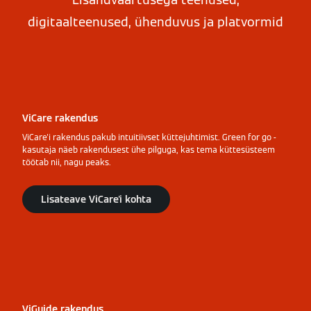
digitaalteenused, ühenduvus ja platvormid
ViCare rakendus
ViCare'i rakendus pakub intuitiivset küttejuhtimist. Green for go -
kasutaja näeb rakendusest ühe pilguga, kas tema küttesüsteem
töötab nii, nagu peaks.
Lisateave ViCare'i kohta
ViGuide rakendus