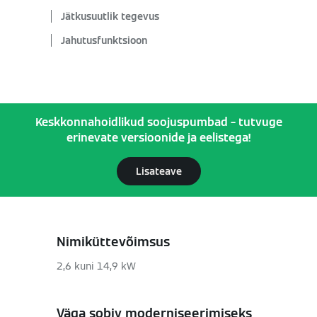
Jätkusuutlik tegevus
Jahutusfunktsioon
Keskkonnahoidlikud soojuspumbad – tutvuge
erinevate versioonide ja eelistega!
Lisateave
Nimiküttevõimsus
2,6 kuni 14,9 kW
Väga sobiv moderniseerimiseks