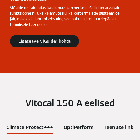
ViGuide on rakendus kaubanduspartneritele. Sellel on arvukalt
funktsioone nii üksikelamute kui ka kortermajade süsteemide
jälgimiseks ja juhtimiseks ning see pakub kiiret juurdepääsu
tehnilisele teenusele.
Lisateave ViGuide'i kohta
Vitocal 150-A eelised
Climate Protect+++
OptiPerform
Teenuse link