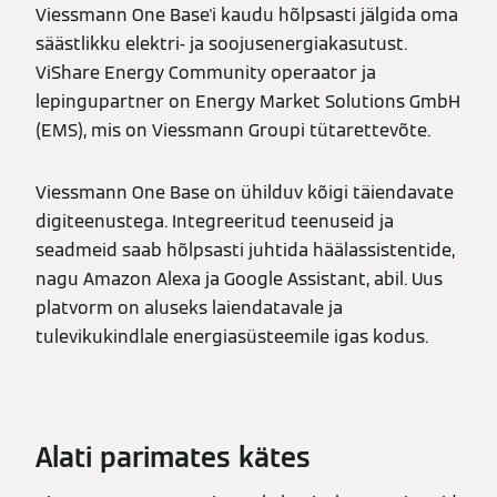
Viessmann One Base'i kaudu hõlpsasti jälgida oma
säästlikku elektri- ja soojusenergiakasutust.
ViShare Energy Community operaator ja
lepingupartner on Energy Market Solutions GmbH
(EMS), mis on Viessmann Groupi tütarettevõte.
Viessmann One Base on ühilduv kõigi täiendavate
digiteenustega. Integreeritud teenuseid ja
seadmeid saab hõlpsasti juhtida häälassistentide,
nagu Amazon Alexa ja Google Assistant, abil. Uus
platvorm on aluseks laiendatavale ja
tulevikukindlale energiasüsteemile igas kodus.
Alati parimates kätes