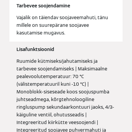
Tarbevee soojendamine
Vajalik on täiendav soojaveemahuti, tänu
millele on suurepärane soojavee
kasutamise mugavus.
Lisafunktsioonid
Ruumide kütmiseks/jahutamiseks ja
tarbevee soojendamiseks | Maksimaalne
pealevoolutemperatuur: 70 °C
(välistemperatuuril kuni -10 °C) |
Monoblokk-siseseade koos soojuspumba
juhtseadmega, kõrgtehnoloogiline
ringluspump sekundaarkontuuri jaoks, 4/3-
käiguline ventiil, ohutusseadis |
Integreeritud kiirkütte veesoojendi |
Integreeritud soojavee puhvermahuti ja