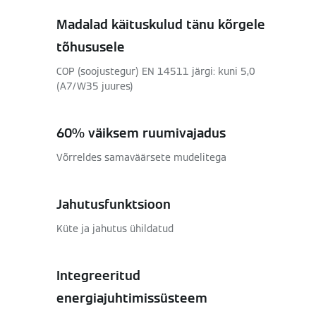
Madalad käituskulud tänu kõrgele
tõhususele
COP (soojustegur) EN 14511 järgi: kuni 5,0
(A7/W35 juures)
60% väiksem ruumivajadus
Võrreldes samaväärsete mudelitega
Jahutusfunktsioon
Küte ja jahutus ühildatud
Integreeritud
energiajuhtimissüsteem