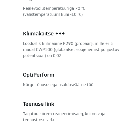
Pealevoolutemperatuuriga 70 °C
(välistemperatuuril kuni -10 °C)
Kliimakaitse +++
Looduslik külmaaine R290 (propaan), mille eriti
madal GWP100 (globaalset soojenemist põhjustav
potentsiaal) on 0,02.
OptiPerform
Kõrge tõhususega usaldusväärne töö
Teenuse link
Tagatud kiirem reageerimisaeg, kui on vaja
teenust osutada