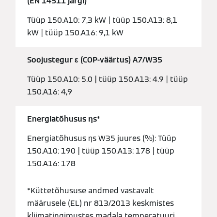
(EN 14511 järgi)
Tüüp 150.A10: 7,3 kW | tüüp 150.A13: 8,1
kW | tüüp 150.A16: 9,1 kW
Soojustegur ε (COP-väärtus) A7/W35
Tüüp 150.A10: 5.0 | tüüp 150.A13: 4.9 | tüüp
150.A16: 4,9
Energiatõhusus ƞs*
Energiatõhusus ƞs W35 juures (%): Tüüp
150.A10: 190 | tüüp 150.A13: 178 | tüüp
150.A16: 178
*Küttetõhususe andmed vastavalt
määrusele (EL) nr 813/2013 keskmistes
kliimatingimustes madala temperatuuri