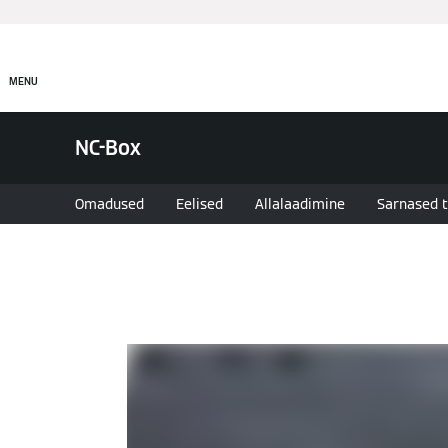
Tooted
Lahendused
MENU
NC-Box
Omadused
Eelised
Allalaadimine
Sarnased 