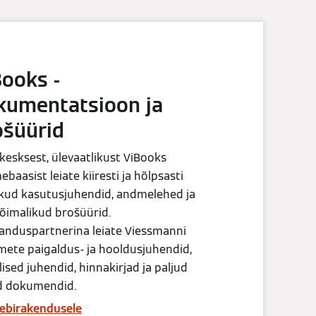
Books -
kumentatsioon ja
ošüürid
kesksest, ülevaatlikust ViBooks
baasist leiate kiiresti ja hõlpsasti
ikud kasutusjuhendid, andmelehed ja
õimalikud brošüürid.
anduspartnerina leiate Viessmanni
ete paigaldus- ja hooldusjuhendid,
lised juhendid, hinnakirjad ja paljud
 dokumendid.
ebirakendusele