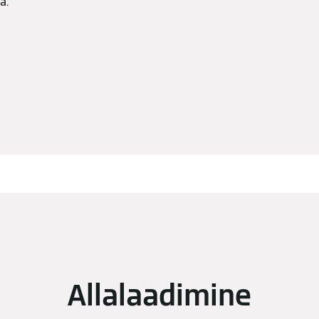
a.
Allalaadimine