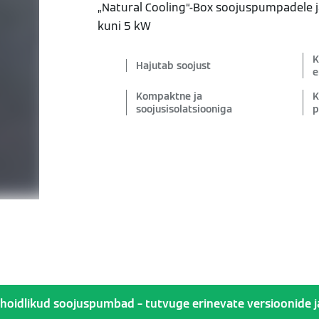
„Natural Cooling“-Box soojuspumpadele
kuni 5 kW
K
Hajutab soojust
e
Kompaktne ja
K
soojusisolatsiooniga
p
oidlikud soojuspumbad – tutvuge erinevate versioonide ja