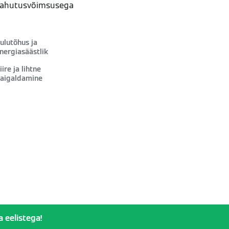
 jahutusvõimsusega
ulutõhus ja
nergiasäästlik
iire ja lihtne
aigaldamine
 eelistega!