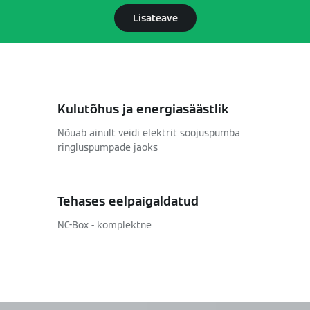
Lisateave
Kulutõhus ja energiasäästlik
Nõuab ainult veidi elektrit soojuspumba
ringluspumpade jaoks
Tehases eelpaigaldatud
NC-Box - komplektne