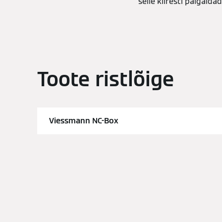
selle kiiresti paigaldad
Toote ristlõige
Viessmann NC-Box