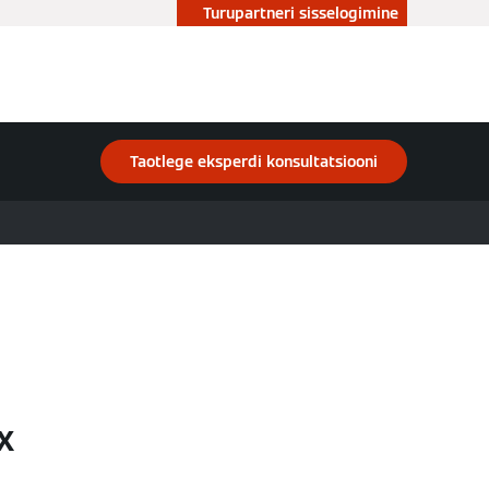
Turupartneri sisselogimine
Taotlege eksperdi konsultatsiooni
x