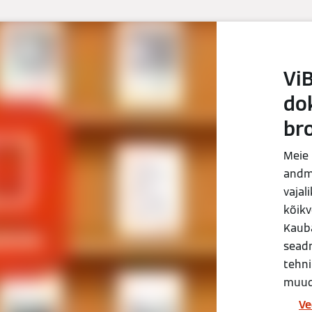
Vi
do
br
Meie 
andme
vajal
kõikv
Kaub
seadm
tehni
muud
Ve