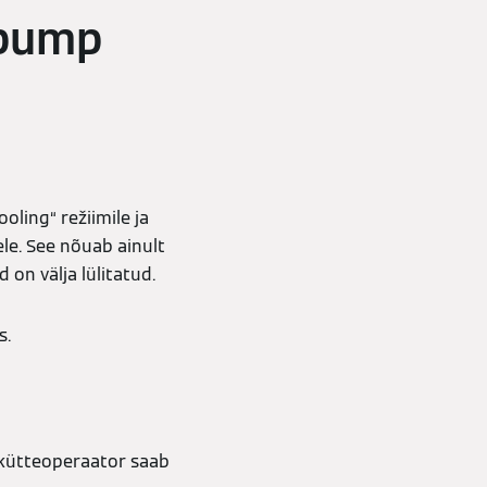
spump
ling“ režiimile ja
le. See nõuab ainult
on välja lülitatud.
s.
 kütteoperaator saab