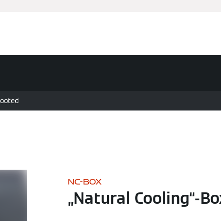
Ettevõte ja kontaktandmed
Teenused
tooted
NC-BOX
„Natural Cooling“-Bo