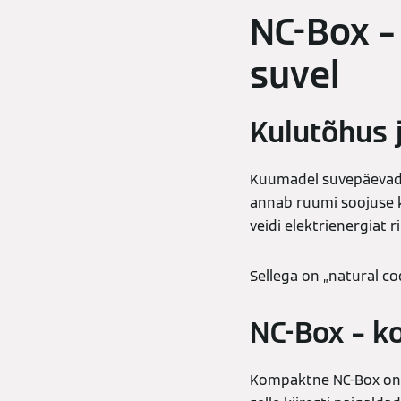
NC-Box –
suvel
Kulutõhus 
Kuumadel suvepäevadel
annab ruumi soojuse k
veidi elektrienergiat
Sellega on „natural co
NC-Box – k
Kompaktne NC-Box on 