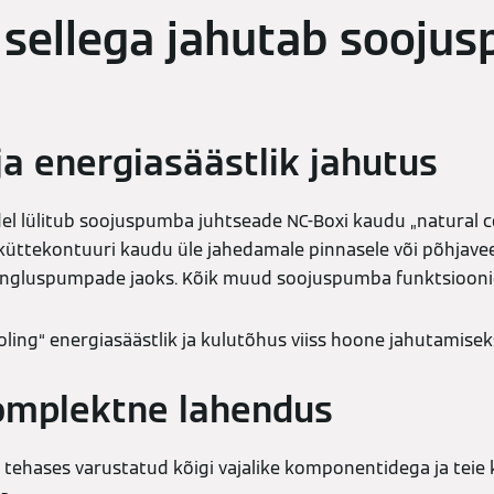
 sellega jahutab sooju
ja energiasäästlik jahutus
 lülitub soojuspumba juhtseade NC-Boxi kaudu „natural coo
üttekontuuri kaudu üle jahedamale pinnasele või põhjavee
 ringluspumpade jaoks. Kõik muud soojuspumba funktsioonid 
oling“ energiasäästlik ja kulutõhus viiss hoone jahutamisek
omplektne lahendus
tehases varustatud kõigi vajalike komponentidega ja teie