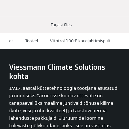
Tagasi üles
et
Tooted
Vitotrol 100-E kaugjuhtimispult
Viessmann Climate Solutions
kohta
1917. aastal küttetehnoloogia tootjana asutatud
ja nüüdseks Carrierisse kuuluv ettevõte on
tänapäeval üks maailma juhtivaid tõhusa kliima
(küte, vesi ja õhu kvaliteet) ja taastuvenergia
lahenduste pakkujaid. Eluruumide loomine
tulevaste põlvkondade jaoks - see on vastutus,