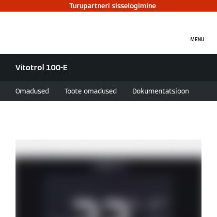
Turupartneri sisselogimine
MENU
Vitotrol 100-E
Omadused
Toote omadused
Dokumentatsioon