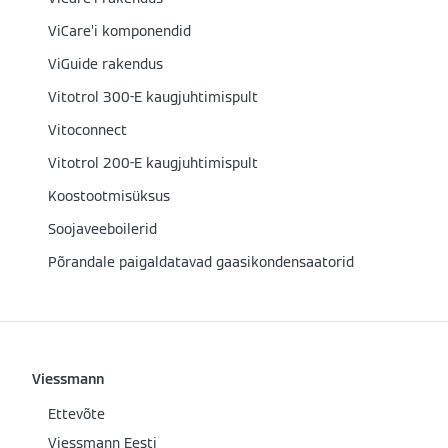
ViCare’i komponendid
ViGuide rakendus
Vitotrol 300-E kaugjuhtimispult
Vitoconnect
Vitotrol 200-E kaugjuhtimispult
Koostootmisüksus
Soojaveeboilerid
Põrandale paigaldatavad gaasikondensaatorid
Viessmann
Ettevõte
Viessmann Eesti