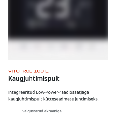
VITOTROL 100-E
Kaugjuhtimispult
Integreeritud Low-Power-raadiosaatjaga
kaugjuhtimispult kütteseadmete juhtimiseks.
Valgustatud ekraaniga