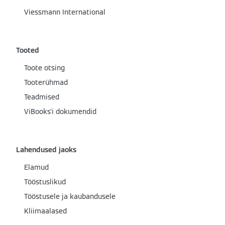
Viessmann International
Tooted
Toote otsing
Tooterühmad
Teadmised
ViBooks'i dokumendid
Lahendused jaoks
Elamud
Tööstuslikud
Tööstusele ja kaubandusele
Kliimaalased