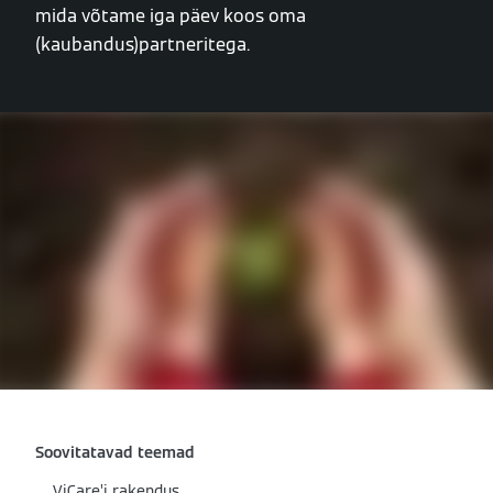
mida võtame iga päev koos oma
(kaubandus)partneritega.
Soovitatavad teemad
ViCare’i rakendus