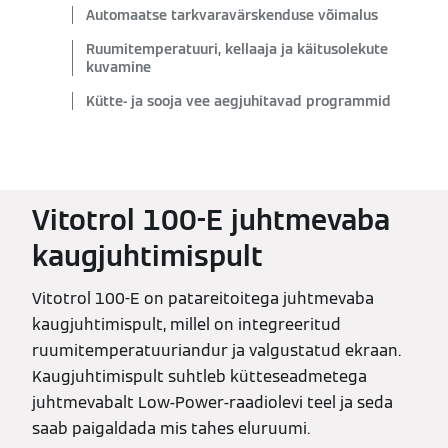
Automaatse tarkvaravärskenduse võimalus
Ruumitemperatuuri, kellaaja ja käitusolekute
kuvamine
Kütte- ja sooja vee aegjuhitavad programmid
Vitotrol 100-E juhtmevaba
kaugjuhtimispult
Vitotrol 100-E on patareitoitega juhtmevaba
kaugjuhtimispult, millel on integreeritud
ruumitemperatuuriandur ja valgustatud ekraan.
Kaugjuhtimispult suhtleb kütteseadmetega
juhtmevabalt Low-Power-raadiolevi teel ja seda
saab paigaldada mis tahes eluruumi.