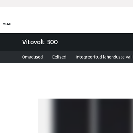
Tooted
Lahendused
MENU
Vitovolt 300
Omadused
Eelised
Integreeritud lahenduste val