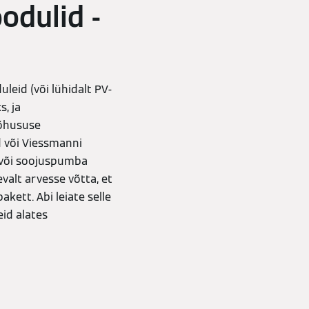
odulid -
leid (või lühidalt PV-
, ja
tõhususe
d või Viessmanni
/või soojuspumba
valt arvesse võtta, et
akett. Abi leiate selle
id alates