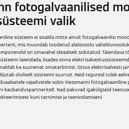
n fotogalvaanilised mo
süsteemi valik
iline süsteem ei sisalda mitte ainult fotogalvaanilisi moodu
nverterit, mis muundab toodetud alalisvoolu vahelduvvooluks
omponendid on omavahel ideaalselt sobitatud. Täiendava 
üsteemi laiendada, lisades sinna elektrisalvestussüsteemi
aldab ka suuremat omatarbimist. Otsus elektrisalvesti ja
utab oluliselt süsteemi suurust. Neid tegureid tuleb eelne
ividuaalsetele vajadustele sobiv Viessmanni fotogalvaaniline p
i kaubanduspartneritelt. Nad pakuvad igakülgseid teenuse
ekteerimisest kuni tarnimise ja teenindamiseni.