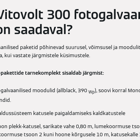
 Vitovolt 300 fotogalvaa
on saadaval?
anilised paketid põhinevad suurusel, võimsusel ja moodulite
da, kui vastate järgmistele küsimustele.
-pakettide tarnekomplekt sisaldab järgmist:
ogalvaanilised moodulid (allblack, 390
), soovi korral Mon
Wp
ndid.
aldussüsteem katusele paigaldamiseks kaldkatustele
ioon plekk-katusel, sarikate vahe 0,80 m, lumekoormuse ts
koormuse tsoon 2 kuni hoone kõrgusele 10 m, katusekalle 