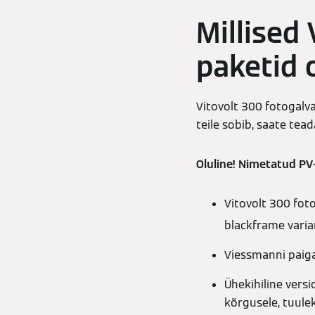
Millised
paketid 
Vitovolt 300 fotogalva
teile sobib, saate tea
Oluline! Nimetatud PV
Vitovolt 300 fot
blackframe varia
Viessmanni paig
Ühekihiline vers
kõrgusele, tuule