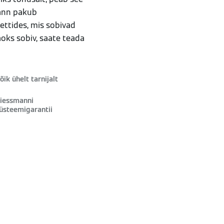
mann pakub
ettides, mis sobivad
jaoks sobiv, saate teada
õik ühelt tarnijalt
iessmanni
üsteemigarantii