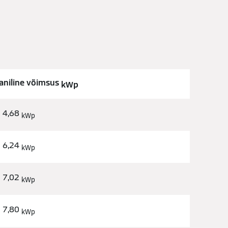
aniline võimsus
kWp
4,68
kWp
6,24
kWp
7,02
kWp
7,80
kWp