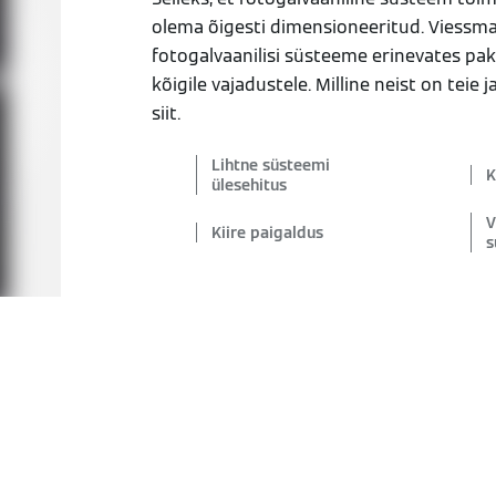
olema õigesti dimensioneeritud. Viess
fotogalvaanilisi süsteeme erinevates pak
kõigile vajadustele. Milline neist on teie 
siit.
Lihtne süsteemi
K
ülesehitus
V
Kiire paigaldus
s