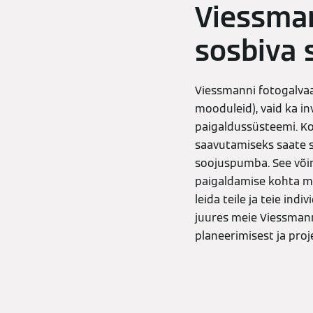
Viessman
sosbiva 
Viessmanni fotogalvaan
mooduleid), vaid ka i
paigaldussüsteemi. K
saavutamiseks saate s
soojuspumba. See võim
paigaldamise kohta mõj
leida teile ja teie ind
juures meie Viessmann
planeerimisest ja proj