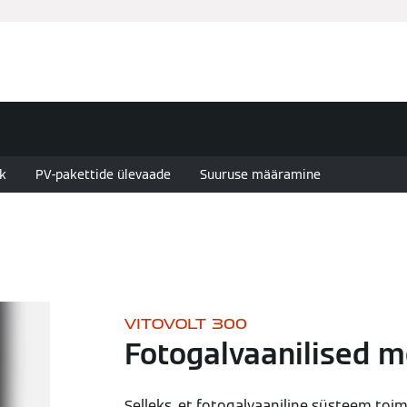
Ettevõte ja kontaktandmed
Teenused
ik
PV-pakettide ülevaade
Suuruse määramine
VITOVOLT 300
Fotogalvaanilised m
Selleks, et fotogalvaaniline süsteem toim