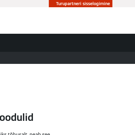
Turupartneri sisselogimine
oodulid
iks tõhusalt, peab see