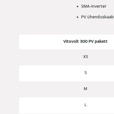
SMA-inverter
PV ühenduskaabli
Vitovolt 300 PV pakett
XS
S
M
L